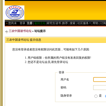
»
您尚未
登录
注册
|
返回主站
|
研究生读书
|
推荐
|
搜索
|
社区服务
|
帮助
|
订阅
三农中国读书论坛
» 论坛提示
三农中国读书论坛 提示信息
您没有登录或者您没有权限访问此页面，可能有如下几个原因:
用户组权限：你所属的用户组没有发表回复的权限!
您还不是论坛会员,请先登录论坛
登录
用户名
密码
隐身登录
是