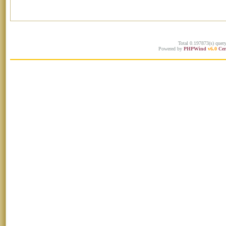
Total 0.197873(s) quer
Powered by
PHPWind
v6.0
Cer