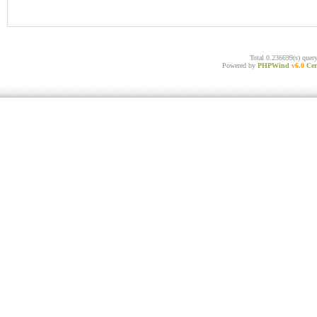
Total 0.236699(s) quer
Powered by
PHPWind
v6.0
Cer