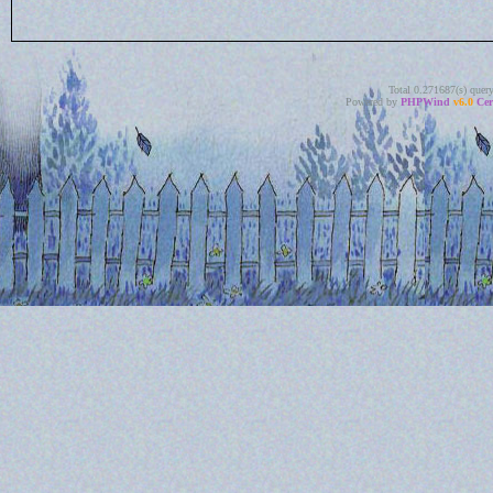
Total 0.271687(s) quer
Powered by
PHPWind
v6.0
Cer