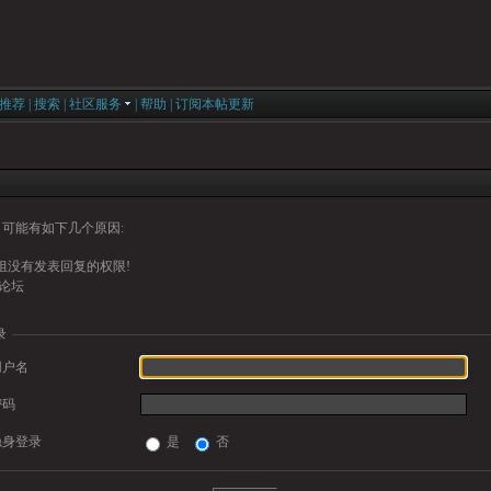
推荐
|
搜索
|
社区服务
|
帮助
|
订阅本帖更新
可能有如下几个原因:
组没有发表回复的权限!
论坛
录
用户名
密码
隐身登录
是
否