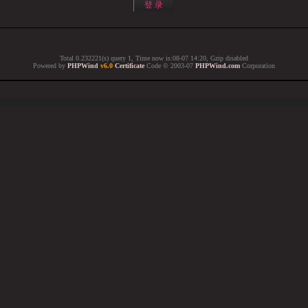
Total 0.232221(s) query 1, Time now is:08-07 14:20, Gzip disabled
Powered by
PHPWind
v6.0
Certificate
Code © 2003-07
PHPWind.com
Corporation