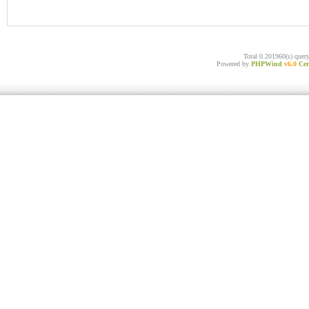
Total 0.201960(s) quer
Powered by
PHPWind
v6.0
Cer