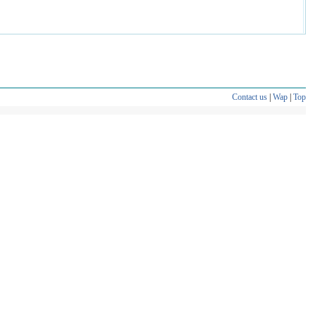
Contact us
|
Wap
|
Top