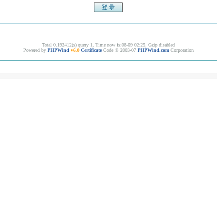
Total 0.192412(s) query 1, Time now is:08-09 02:25, Gzip disabled
Powered by
PHPWind
v6.0
Certificate
Code © 2003-07
PHPWind.com
Corporation