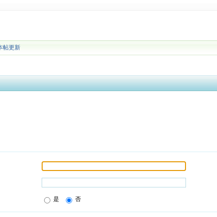
本帖更新
是
否