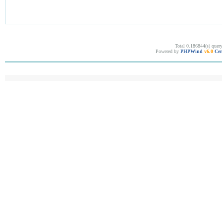
Total 0.186844(s) quer
Powered by
PHPWind
v6.0
Cer