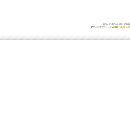
Total 0.236055(s) quer
Powered by
PHPWind
v6.0
Cer