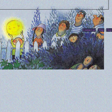
Contact us
|
Wap
|
Top