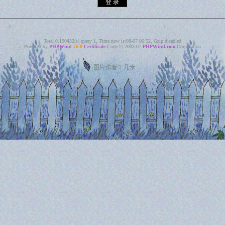
Total 0.190432(s) query 1, Time now is:08-07 06:52, Gzip disabled
Powered by
PHPWind
v6.0
Certificate
Code © 2003-07
PHPWind.com
Corporation