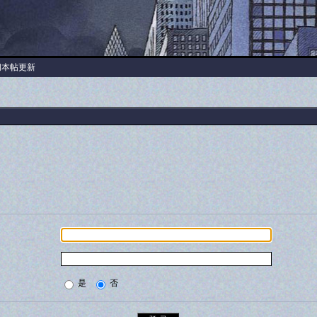
阅本帖更新
是
否