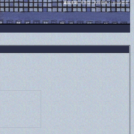
返回主站
|
无图版
|
风格切换
|
Home首页