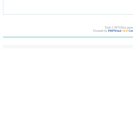
Total 2.397533(s) quer
Powered by
PHPWind
v6.0
Cer