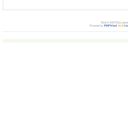
Total 0.206732(s) quer
Powered by
PHPWind
v6.0
Cer