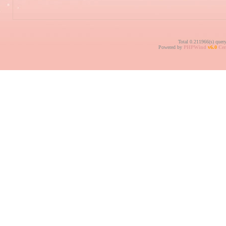
Total 0.211966(s) quer
Powered by
PHPWind
v6.0
Cer