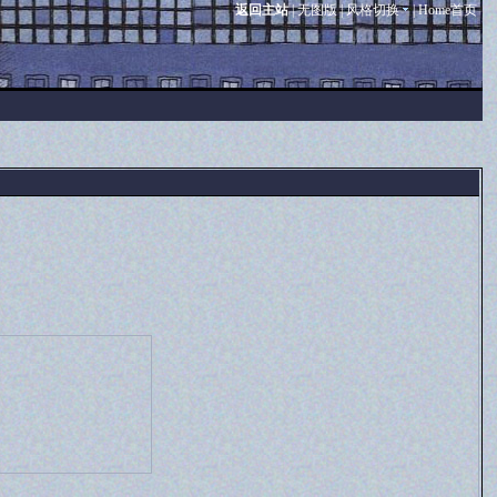
返回主站
|
无图版
|
风格切换
|
Home首页