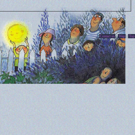
Contact us
|
Wap
|
Top