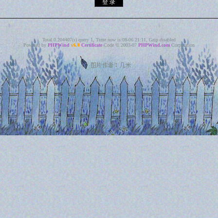
Total 0.204407(s) query 1, Time now is:08-06 21:11, Gzip disabled
Powered by
PHPWind
v6.0
Certificate
Code © 2003-07
PHPWind.com
Corporation