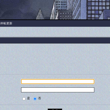
阅本帖更新
是
否