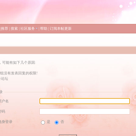
|
推荐
|
搜索
|
社区服务
|
帮助
|
订阅本帖更新
，可能有如下几个原因:
组没有发表回复的权限!
录论坛
录
用户名
密码
隐身登录
是
否