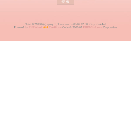
Total 0.210087(s) query 1, Time now is:08-07 02:08, Gzip disabled
Powered by
PHPWind
v6.0
Certificate
Code © 2003-07
PHPWind.com
Corporation