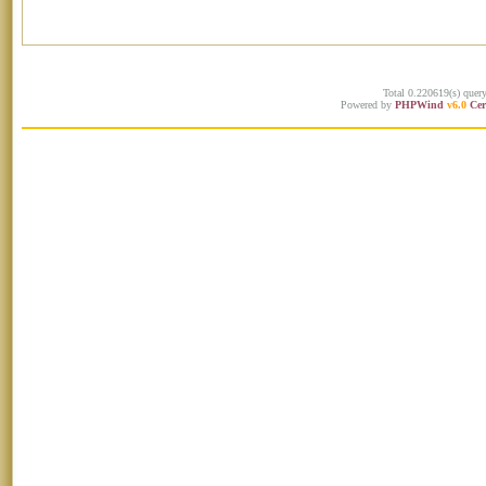
Total 0.220619(s) quer
Powered by
PHPWind
v6.0
Cer