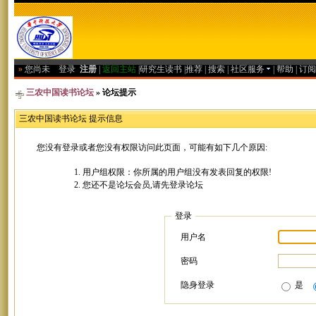
»
您尚未
登录
注册
|
返回主站
|
研究生读书
|
推荐
|
搜索
|
社区服务
|
帮助
|
订阅
三农中国读书论坛
» 论坛提示
三农中国读书论坛 提示信息
您没有登录或者您没有权限访问此页面，可能有如下几个原因:
用户组权限：你所属的用户组没有发表回复的权限!
您还不是论坛会员,请先登录论坛
登录
用户名
密码
隐身登录
是