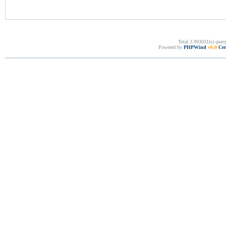
Total 3.903031(s) quer
Powered by
PHPWind
v6.0
Cer