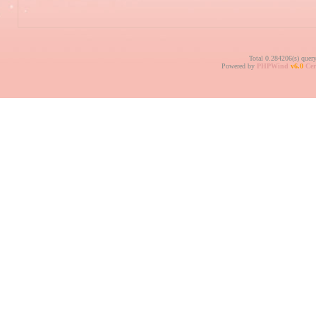
Total 0.284206(s) quer
Powered by
PHPWind
v6.0
Cer