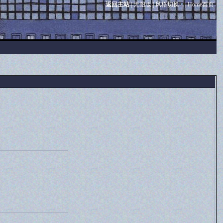
返回主站
|
无图版
|
风格切换
|
Home首页