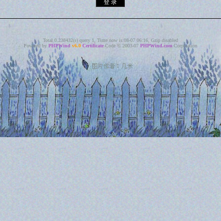
Total 0.238432(s) query 1, Time now is:08-07 06:16, Gzip disabled
Powered by
PHPWind
v6.0
Certificate
Code © 2003-07
PHPWind.com
Corporation