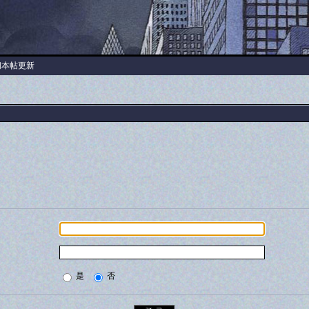
阅本帖更新
是
否