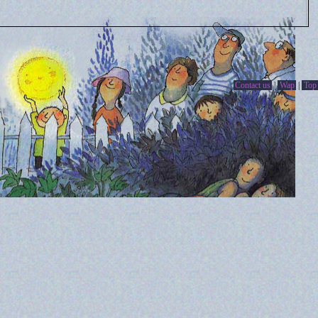
Contact us
|
Wap
|
Top