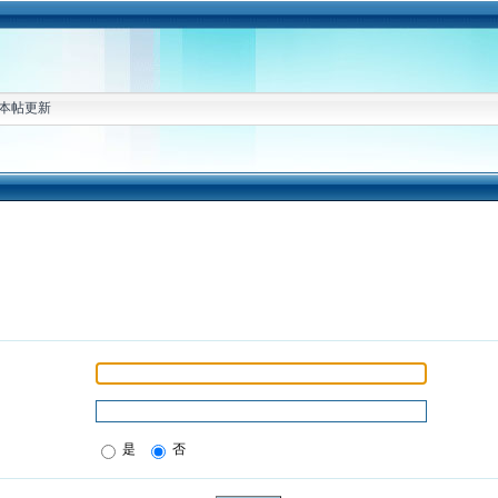
本帖更新
是
否