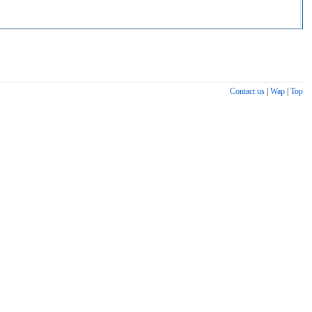
Contact us
|
Wap
|
Top