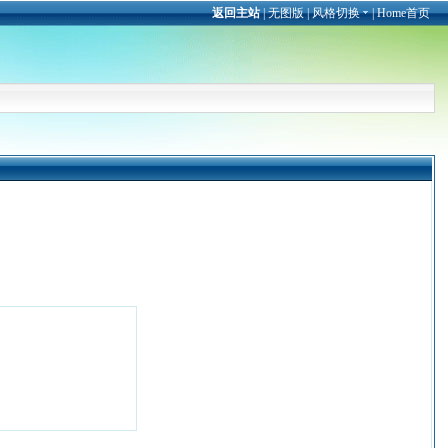
返回主站
|
无图版
|
风格切换
|
Home首页