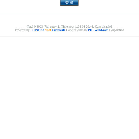
Total 0.392347(s) query 1, Time now is:08-08 20:46, Gzip disabled
Powered by
PHPWind
v6.0
Certificate
Code © 2003-07
PHPWind.com
Corporation