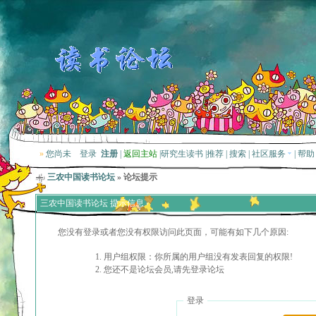
»
您尚未
登录
注册
|
返回主站
|
研究生读书
|
推荐
|
搜索
|
社区服务
|
帮助
三农中国读书论坛
» 论坛提示
三农中国读书论坛 提示信息
您没有登录或者您没有权限访问此页面，可能有如下几个原因:
用户组权限：你所属的用户组没有发表回复的权限!
您还不是论坛会员,请先登录论坛
登录