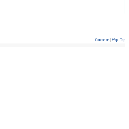
Contact us
|
Wap
|
Top