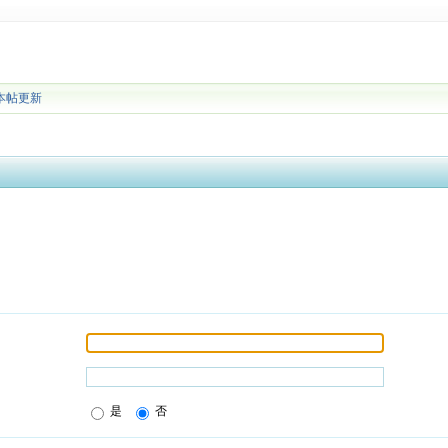
本帖更新
是
否