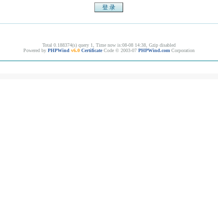
Total 0.188374(s) query 1, Time now is:08-08 14:38, Gzip disabled
Powered by
PHPWind
v6.0
Certificate
Code © 2003-07
PHPWind.com
Corporation