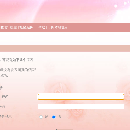
|
推荐
|
搜索
|
社区服务
|
帮助
|
订阅本帖更新
，可能有如下几个原因:
组没有发表回复的权限!
录论坛
录
用户名
密码
隐身登录
是
否