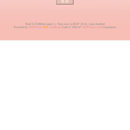
Total 0.233864(s) query 1, Time now is:08-07 20:42, Gzip disabled
Powered by
PHPWind
v6.0
Certificate
Code © 2003-07
PHPWind.com
Corporation