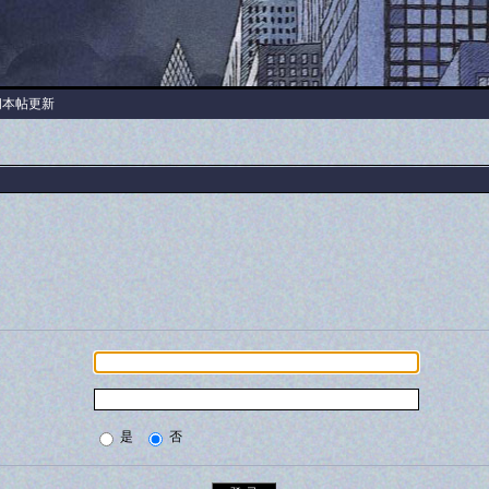
阅本帖更新
是
否