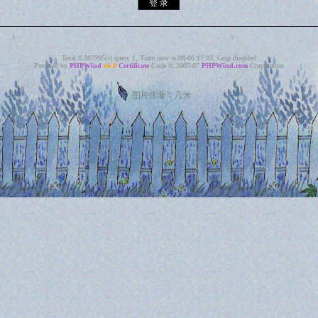
Total 0.207995(s) query 1, Time now is:08-06 17:03, Gzip disabled
Powered by
PHPWind
v6.0
Certificate
Code © 2003-07
PHPWind.com
Corporation