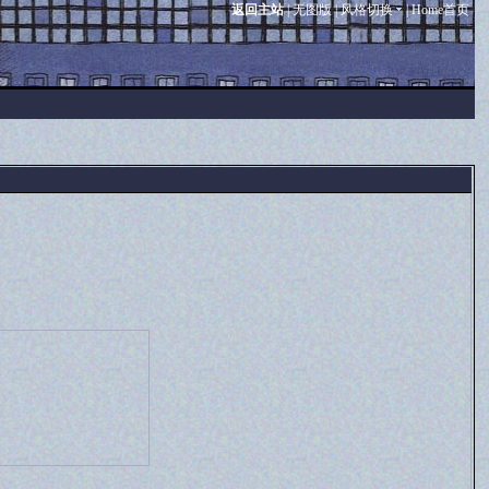
返回主站
|
无图版
|
风格切换
|
Home首页