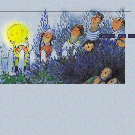
Contact us
|
Wap
|
Top