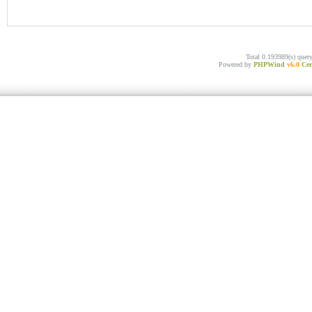
Total 0.193989(s) quer
Powered by
PHPWind
v6.0
Cer