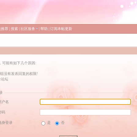
|
推荐
|
搜索
|
社区服务
|
帮助
|
订阅本帖更新
，可能有如下几个原因:
组没有发表回复的权限!
录论坛
录
用户名
密码
隐身登录
是
否