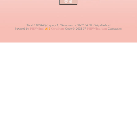
Total 0.699443(s) query 1, Time now is:08-07 04:08, Gzip disabled
Powered by
PHPWind
v6.0
Certificate
Code © 2003-07
PHPWind.com
Corporation