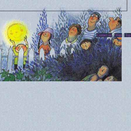
Contact us
|
Wap
|
Top