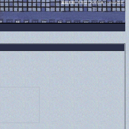
返回主站
|
无图版
|
风格切换
|
Home首页