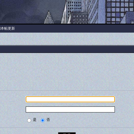
阅本帖更新
是
否