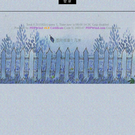
Total 0.211192(s) query 1, Time now is:08-08 14:26, Gzip disabled
Powered by
PHPWind
v6.0
Certificate
Code © 2003-07
PHPWind.com
Corporation