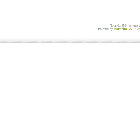
Total 0.195344(s) quer
Powered by
PHPWind
v6.0
Cer