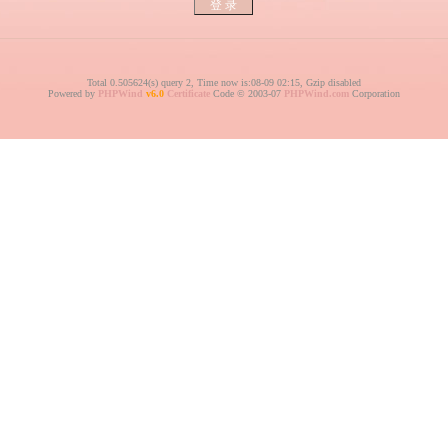
Total 0.505624(s) query 2, Time now is:08-09 02:15, Gzip disabled
Powered by
PHPWind
v6.0
Certificate
Code © 2003-07
PHPWind.com
Corporation