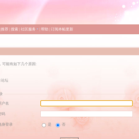
|
推荐
|
搜索
|
社区服务
|
帮助
|
订阅本帖更新
，可能有如下几个原因:
录论坛
录
用户名
密码
隐身登录
是
否