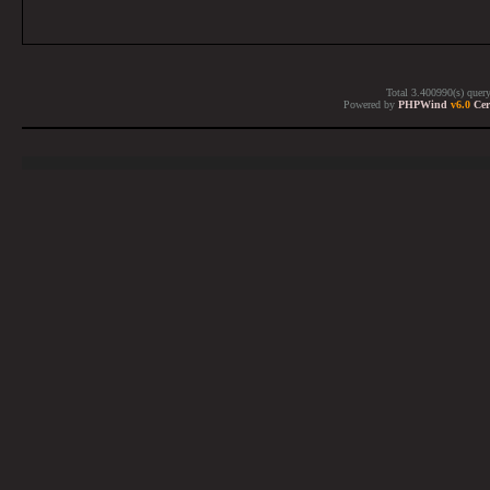
Total 3.400990(s) quer
Powered by
PHPWind
v6.0
Cer