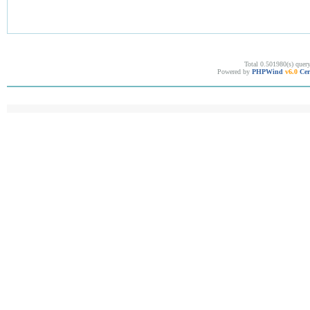
Total 0.501980(s) quer
Powered by
PHPWind
v6.0
Cer