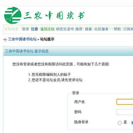
»
您尚未
登录
注册
|
返回主站
|
研究生读书
|
推荐
|
搜索
|
社区服务
|
帮助
|
订阅
三农中国读书论坛
» 论坛提示
三农中国读书论坛 提示信息
您没有登录或者您没有权限访问此页面，可能有如下几个原因:
您无权限编辑别人的贴子
您还不是论坛会员,请先登录论坛
登录
用户名
密码
隐身登录
是