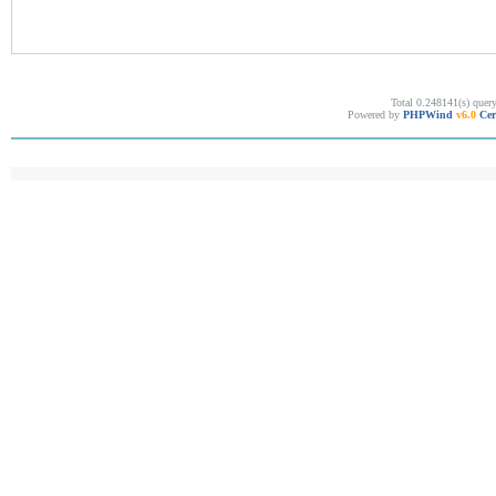
Total 0.248141(s) quer
Powered by
PHPWind
v6.0
Cer