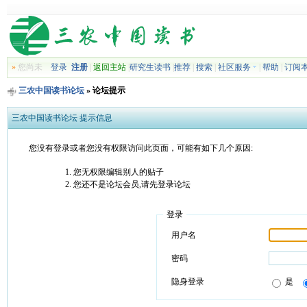
»
您尚未
登录
注册
|
返回主站
|
研究生读书
|
推荐
|
搜索
|
社区服务
|
帮助
|
订阅
三农中国读书论坛
» 论坛提示
三农中国读书论坛 提示信息
您没有登录或者您没有权限访问此页面，可能有如下几个原因:
您无权限编辑别人的贴子
您还不是论坛会员,请先登录论坛
登录
用户名
密码
隐身登录
是