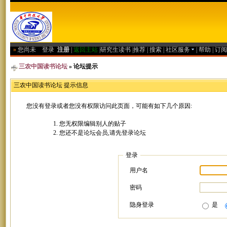
»
您尚未
登录
注册
|
返回主站
|
研究生读书
|
推荐
|
搜索
|
社区服务
|
帮助
|
订阅
三农中国读书论坛
» 论坛提示
三农中国读书论坛 提示信息
您没有登录或者您没有权限访问此页面，可能有如下几个原因:
您无权限编辑别人的贴子
您还不是论坛会员,请先登录论坛
登录
用户名
密码
隐身登录
是