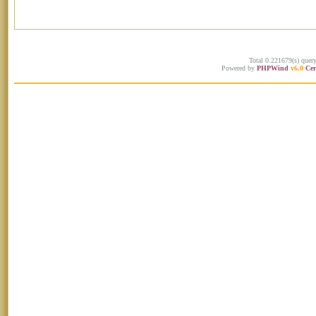
Total 0.221679(s) quer
Powered by
PHPWind
v6.0
Cer