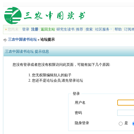
»
您尚未
登录
注册
|
返回主站
|
研究生读书
|
推荐
|
搜索
|
社区服务
|
帮助
|
订阅
三农中国读书论坛
» 论坛提示
三农中国读书论坛 提示信息
您没有登录或者您没有权限访问此页面，可能有如下几个原因:
您无权限编辑别人的贴子
您还不是论坛会员,请先登录论坛
登录
用户名
密码
隐身登录
是