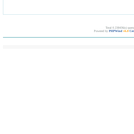
Total 0.238436(s) quer
Powered by
PHPWind
v6.0
Cer