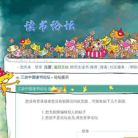
»
您尚未
登录
注册
|
返回主站
|
研究生读书
|
推荐
|
搜索
|
社区服务
|
帮助
三农中国读书论坛
» 论坛提示
三农中国读书论坛 提示信息
您没有登录或者您没有权限访问此页面，可能有如下几个原因:
您无权限编辑别人的贴子
您还不是论坛会员,请先登录论坛
登录