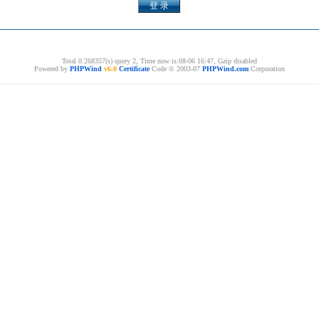
Total 0.268357(s) query 2, Time now is:08-06 16:47, Gzip disabled
Powered by
PHPWind
v6.0
Certificate
Code © 2003-07
PHPWind.com
Corporation