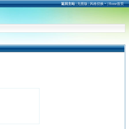
返回主站
|
无图版
|
风格切换
|
Home首页