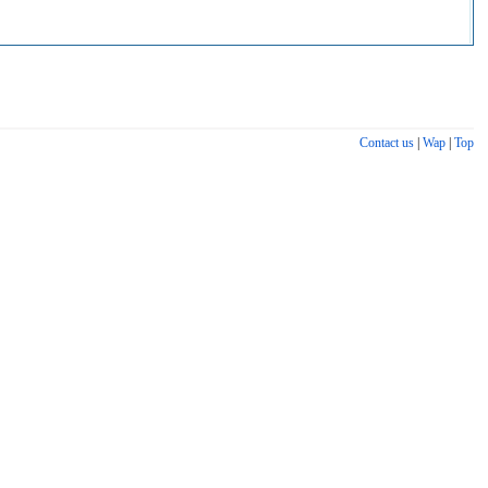
Contact us
|
Wap
|
Top