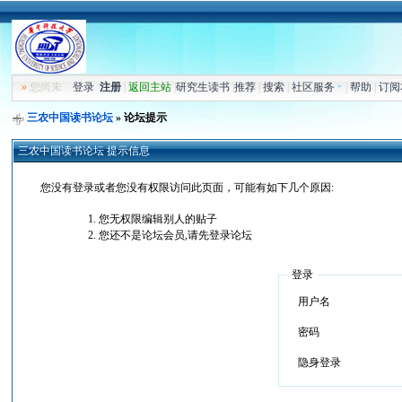
»
您尚未
登录
注册
|
返回主站
|
研究生读书
|
推荐
|
搜索
|
社区服务
|
帮助
|
订阅
三农中国读书论坛
» 论坛提示
三农中国读书论坛 提示信息
您没有登录或者您没有权限访问此页面，可能有如下几个原因:
您无权限编辑别人的贴子
您还不是论坛会员,请先登录论坛
登录
用户名
密码
隐身登录