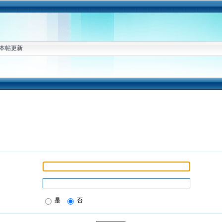
本帖更新
是
否