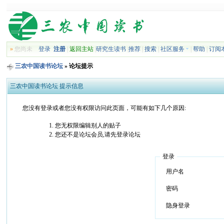
»
您尚未
登录
注册
|
返回主站
|
研究生读书
|
推荐
|
搜索
|
社区服务
|
帮助
|
订阅
三农中国读书论坛
» 论坛提示
三农中国读书论坛 提示信息
您没有登录或者您没有权限访问此页面，可能有如下几个原因:
您无权限编辑别人的贴子
您还不是论坛会员,请先登录论坛
登录
用户名
密码
隐身登录