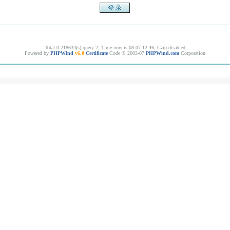
Total 0.218634(s) query 2, Time now is:08-07 12:46, Gzip disabled
Powered by
PHPWind
v6.0
Certificate
Code © 2003-07
PHPWind.com
Corporation