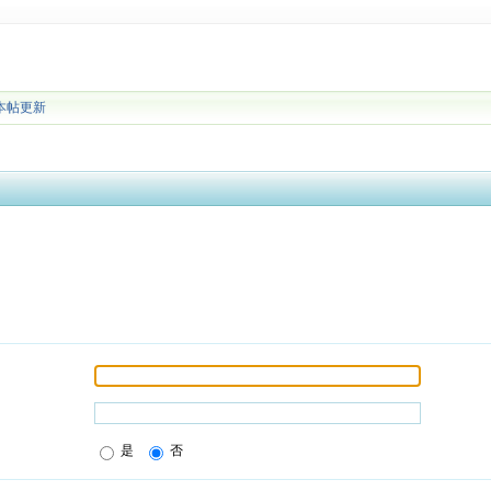
本帖更新
是
否