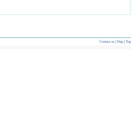
Contact us
|
Wap
|
Top