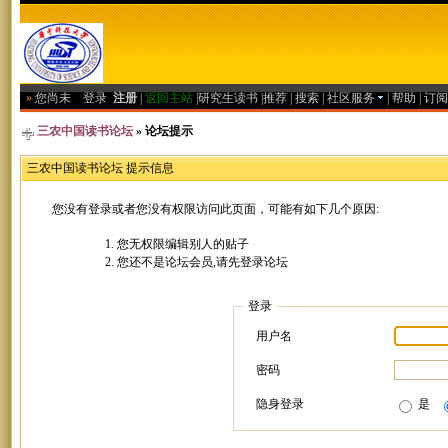
»
您尚未
登录
注册
|
返回主站
|
研究生读书
|
推荐
|
搜索
|
社区服务
|
帮助
|
订阅
三农中国读书论坛
» 论坛提示
三农中国读书论坛 提示信息
您没有登录或者您没有权限访问此页面，可能有如下几个原因:
您无权限编辑别人的贴子
您还不是论坛会员,请先登录论坛
登录
用户名
密码
隐身登录
是