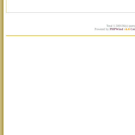
Total 1.500136(s) quer
Powered by
PHPWind
v6.0
Cer