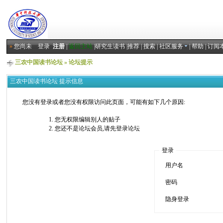
»
您尚未
登录
注册
|
返回主站
|
研究生读书
|
推荐
|
搜索
|
社区服务
|
帮助
|
订阅
三农中国读书论坛
» 论坛提示
三农中国读书论坛 提示信息
您没有登录或者您没有权限访问此页面，可能有如下几个原因:
您无权限编辑别人的贴子
您还不是论坛会员,请先登录论坛
登录
用户名
密码
隐身登录