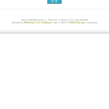
Total 0.468306(s) query 2, Time now is:08-06 23:20, Gzip disabled
Powered by
PHPWind
v6.0
Certificate
Code © 2003-07
PHPWind.com
Corporation