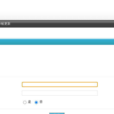
本帖更新
是
否