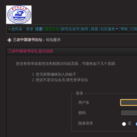
»
您尚未
登录
注册
|
返回主站
|
研究生读书
|
推荐
|
搜索
|
社区服务
|
帮助
|
订
三农中国读书论坛
» 论坛提示
三农中国读书论坛 提示信息
您没有登录或者您没有权限访问此页面，可能有如下几个原因:
您无权限编辑别人的贴子
您还不是论坛会员,请先登录论坛
登录
用户名
密码
隐身登录
是