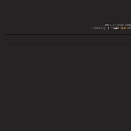
Total 0.344305(s) quer
Powered by
PHPWind
v6.0
Cer