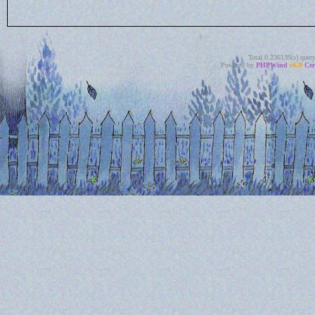
Total 0.236139(s) quer
Powered by
PHPWind
v6.0
Cer