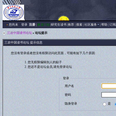
»
您尚未
登录
注册
|
返回主站
|
研究生读书
|
推荐
|
搜索
|
社区服务
|
帮助
|
订阅
三农中国读书论坛
» 论坛提示
三农中国读书论坛 提示信息
您没有登录或者您没有权限访问此页面，可能有如下几个原因:
您无权限编辑别人的贴子
您还不是论坛会员,请先登录论坛
登录
用户名
密码
隐身登录
是