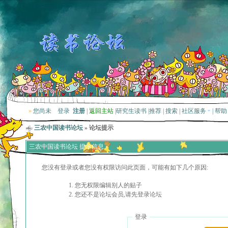
»
您尚未
登录
注册
|
返回主站
|
研究生读书
|
推荐
|
搜索
|
社区服务
|
帮助
三农中国读书论坛
» 论坛提示
三农中国读书论坛 提示信息
您没有登录或者您没有权限访问此页面，可能有如下几个原因:
您无权限编辑别人的贴子
您还不是论坛会员,请先登录论坛
登录