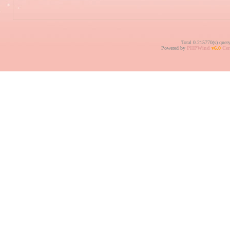
Total 0.215770(s) quer
Powered by
PHPWind
v6.0
Cer