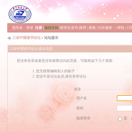
»
您尚未
登录
注册
|
返回主站
|
研究生读书
|
推荐
|
搜索
|
社区服务
|
帮助
|
订
三农中国读书论坛
» 论坛提示
三农中国读书论坛 提示信息
您没有登录或者您没有权限访问此页面，可能有如下几个原因:
您无权限编辑别人的贴子
您还不是论坛会员,请先登录论坛
登录
用户名
密码
隐身登录
是