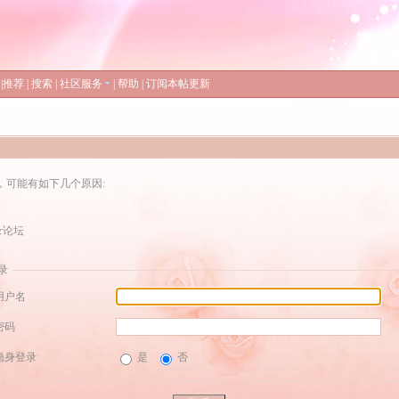
|
推荐
|
搜索
|
社区服务
|
帮助
|
订阅本帖更新
，可能有如下几个原因:
录论坛
录
用户名
密码
隐身登录
是
否