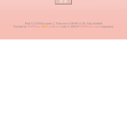
Total 0.222431(s) query 2, Time now is:08-08 11:39, Gzip disabled
Powered by
PHPWind
v6.0
Certificate
Code © 2003-07
PHPWind.com
Corporation