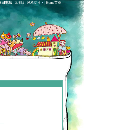
返回主站
|
无图版
|
风格切换
|
Home首页