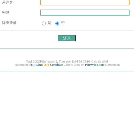
用户名
密码
隐身登录
是
否
Total 0.222189(s) query 2, Time now is:08-08 03:16, Gzip disabled
Powered by
PHPWind
v6.0
Certificate
Code © 2003-07
PHPWind.com
Corporation