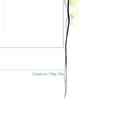
Contact us
|
Wap
|
Top