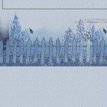
Total 0.252969(s) quer
Powered by
PHPWind
v6.0
Cer