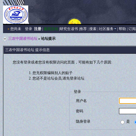
»
您尚未
登录
注册
|
返回主站
|
研究生读书
|
推荐
|
搜索
|
社区服务
|
帮助
|
订阅
三农中国读书论坛
» 论坛提示
三农中国读书论坛 提示信息
您没有登录或者您没有权限访问此页面，可能有如下几个原因:
您无权限编辑别人的贴子
您还不是论坛会员,请先登录论坛
登录
用户名
密码
隐身登录
是