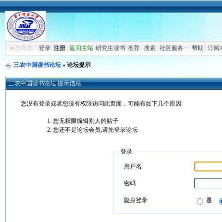
»
您尚未
登录
注册
|
返回主站
|
研究生读书
|
推荐
|
搜索
|
社区服务
|
帮助
|
订阅
三农中国读书论坛
» 论坛提示
三农中国读书论坛 提示信息
您没有登录或者您没有权限访问此页面，可能有如下几个原因:
您无权限编辑别人的贴子
您还不是论坛会员,请先登录论坛
登录
用户名
密码
隐身登录
是