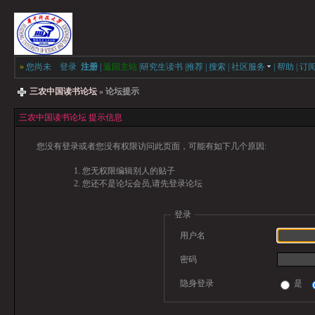
»
您尚未
登录
注册
|
返回主站
|
研究生读书
|
推荐
|
搜索
|
社区服务
|
帮助
|
订
三农中国读书论坛
» 论坛提示
三农中国读书论坛 提示信息
您没有登录或者您没有权限访问此页面，可能有如下几个原因:
您无权限编辑别人的贴子
您还不是论坛会员,请先登录论坛
登录
用户名
密码
隐身登录
是