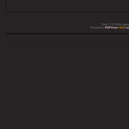
Total 1.797335(s) quer
Powered by
PHPWind
v6.0
Cer