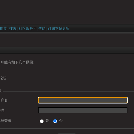
推荐
|
搜索
|
社区服务
|
帮助
|
订阅本帖更新
可能有如下几个原因:
论坛
录
用户名
密码
隐身登录
是
否