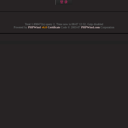
Total 1.898472(s) query 2, Time now is:08-07 12:32, Gzip disabled
Powered by
PHPWind
v6.0
Certificate
Code © 2003-07
PHPWind.com
Corporation