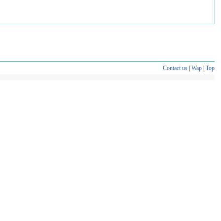
Contact us
|
Wap
|
Top