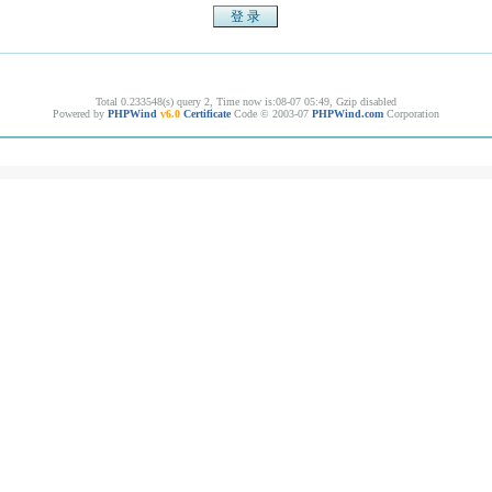
Total 0.233548(s) query 2, Time now is:08-07 05:49, Gzip disabled
Powered by
PHPWind
v6.0
Certificate
Code © 2003-07
PHPWind.com
Corporation