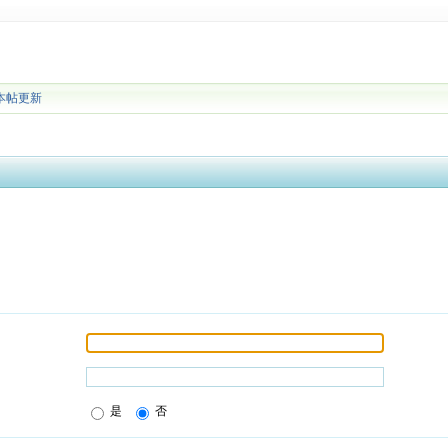
本帖更新
是
否