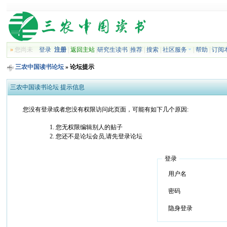
»
您尚未
登录
注册
|
返回主站
|
研究生读书
|
推荐
|
搜索
|
社区服务
|
帮助
|
订阅
三农中国读书论坛
» 论坛提示
三农中国读书论坛 提示信息
您没有登录或者您没有权限访问此页面，可能有如下几个原因:
您无权限编辑别人的贴子
您还不是论坛会员,请先登录论坛
登录
用户名
密码
隐身登录