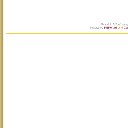
Total 0.217174(s) quer
Powered by
PHPWind
v6.0
Cer