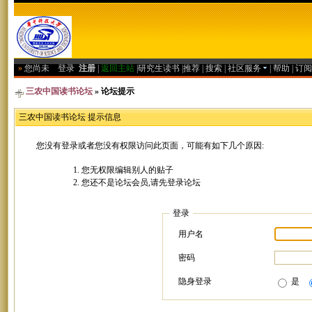
»
您尚未
登录
注册
|
返回主站
|
研究生读书
|
推荐
|
搜索
|
社区服务
|
帮助
|
订阅
三农中国读书论坛
» 论坛提示
三农中国读书论坛 提示信息
您没有登录或者您没有权限访问此页面，可能有如下几个原因:
您无权限编辑别人的贴子
您还不是论坛会员,请先登录论坛
登录
用户名
密码
隐身登录
是